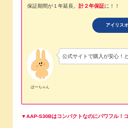
保証期間が１年延長。
計２年保証
に！！
アイリス
公式サイトで購入が安心！
ぽーちゃん
▼AAP-S30Bはコンパクトなのにパワフル