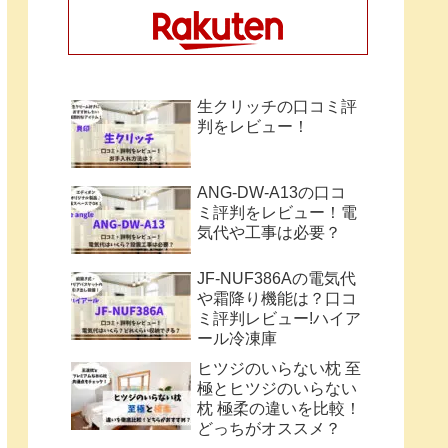
生クリッチの口コミ評
判をレビュー！
ANG-DW-A13の口コ
ミ評判をレビュー！電
気代や工事は必要？
JF-NUF386Aの電気代
や霜降り機能は？口コ
ミ評判レビュー!ハイア
ール冷凍庫
ヒツジのいらない枕 至
極とヒツジのいらない
枕 極柔の違いを比較！
どっちがオススメ？