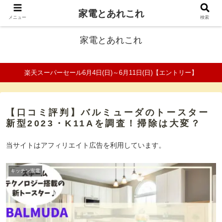
家電とあれこれ
ファミリーの家電口コミ＆比較サイト
メニュー
検索
家電とあれこれ
楽天スーパーセール6月4日(日)～6月11日(日)【エントリー】
【口コミ評判】バルミューダのトースター
新型2023・K11Aを調査！掃除は大変？
当サイトはアフィリエイト広告を利用しています。
キッチン家電