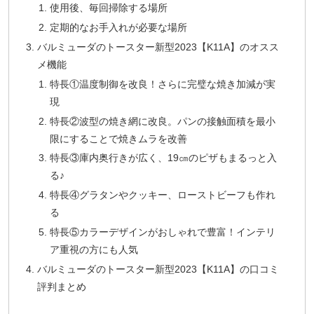
使用後、毎回掃除する場所
定期的なお手入れが必要な場所
バルミューダのトースター新型2023【K11A】のオスス
メ機能
特長①温度制御を改良！さらに完璧な焼き加減が実
現
特長②波型の焼き網に改良。パンの接触面積を最小
限にすることで焼きムラを改善
特長③庫内奥行きが広く、19㎝のピザもまるっと入
る♪
特長④グラタンやクッキー、ローストビーフも作れ
る
特長⑤カラーデザインがおしゃれで豊富！インテリ
ア重視の方にも人気
バルミューダのトースター新型2023【K11A】の口コミ
評判まとめ