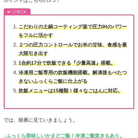
ポイントはこちらの5つ！
こだわりの土鍋コーティング釜で圧力IHのパワー
をフルに活かす
２つの圧力コントロールでお米の甘味、食感を最
大限引き出す
1合約17分で炊飯できる『少量高速』搭載。
冷凍用ご飯専用の炊飯機能搭載。解凍後もべたつ
きないふっくらご飯に仕上がる
炊飯メニューは15種類！様々なごはんに対応。
では、順番に見ていきましょう。
↓ふっくら美味しいかまどご飯！冷凍ご飯炊きもあり。