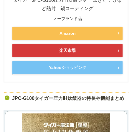
タイガーJPC-G100圧力IH炊飯ジャー 炊きたて かま
ど熱封土鍋コーディング
ノーブランド品
Amazon
楽天市場
Yahooショッピング
JPC-G100タイガー圧力IH炊飯器の特長や機能まとめ