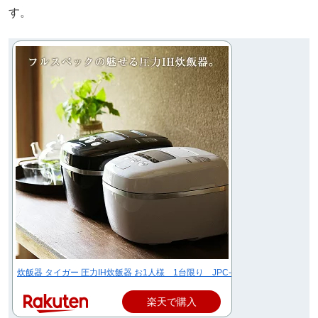
す。
炊飯器 タイガー 圧力IH炊飯器 お1人様 1台限り JPC-G100 5.5合 日本製
楽天で購入