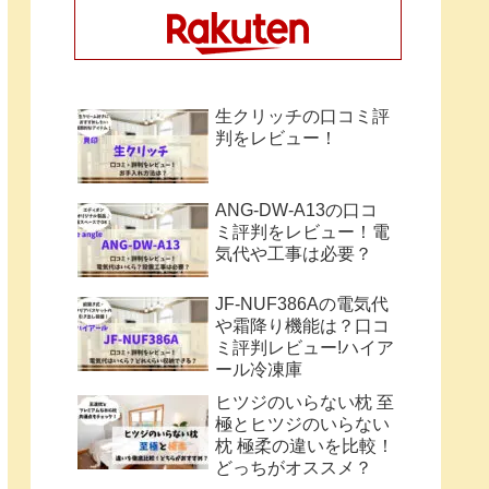
生クリッチの口コミ評
判をレビュー！
ANG-DW-A13の口コ
ミ評判をレビュー！電
気代や工事は必要？
JF-NUF386Aの電気代
や霜降り機能は？口コ
ミ評判レビュー!ハイア
ール冷凍庫
ヒツジのいらない枕 至
極とヒツジのいらない
枕 極柔の違いを比較！
どっちがオススメ？