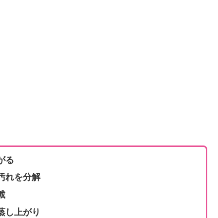
がる
汚れを分解
載
蒸し上がり