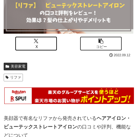
X
コピー
2022.09.12
美容家電
リファ
美顔器で有名なリファから発売されている
ヘアアイロン・
ビューテックストレートアイロン
の口コミや評判、機能な
どについて