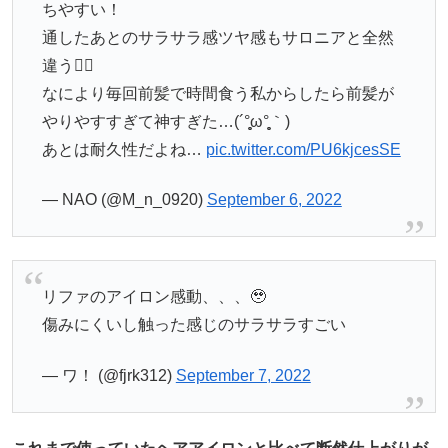
ちやすい！
通したあとのサラサラ感ツヤ感もサロニアと全然
違う😵‍💫
なにより毎回前髪で時間食う私からしたら前髪が
やりやすすぎて神すぎた…(´°̥̥̥ω°̥̥̥｀)
あとは耐久性だよね…
pic.twitter.com/PU6kjcesSE
— NAO (@M_n_0920)
September 6, 2022
リファのアイロン感動、、、🥹
傷みにくいし触った感じのサラサラすごい
— ワ！ (@fjrk312)
September 7, 2022