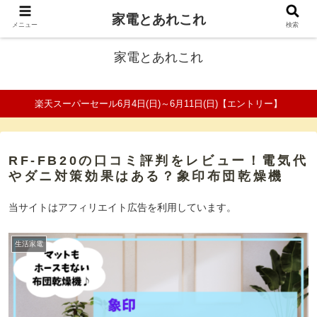
家電とあれこれ
ファミリーの家電口コミ＆比較サイト
メニュー
検索
家電とあれこれ
楽天スーパーセール6月4日(日)～6月11日(日)【エントリー】
RF-FB20の口コミ評判をレビュー！電気代
やダニ対策効果はある？象印布団乾燥機
当サイトはアフィリエイト広告を利用しています。
生活家電