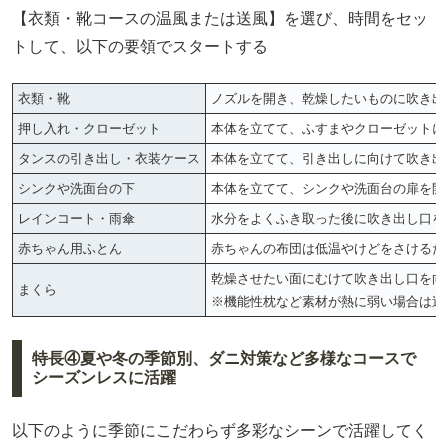
【衣類・靴コースの温風または送風】を選び、時間をセッ
トして、以下の要領でスタートする
衣類・靴
ノズルを開き、乾燥したいものに吹き出
押し入れ・クローゼット
本体を立てて、ふすまやクローゼットに
タンスの引き出し・衣装ケース
本体を立てて、引き出しに向けて吹き出
シンクや洗面台の下
本体を立てて、シンクや洗面台の扉を開
レインコート・雨傘
水分をよくふき取った後に吹き出し口を
赤ちゃん用ふとん
赤ちゃんの布団は低温やけどをさけるた
乾燥させたい面にむけて吹き出し口を向
まくら
※機能性枕など素材が熱に弱い場合は送
特長④夏や冬の季節別、ダニ対策など多様なコースで
シーズンレスに活躍
以下のように季節にこだわらず多彩なシーンで活躍してく