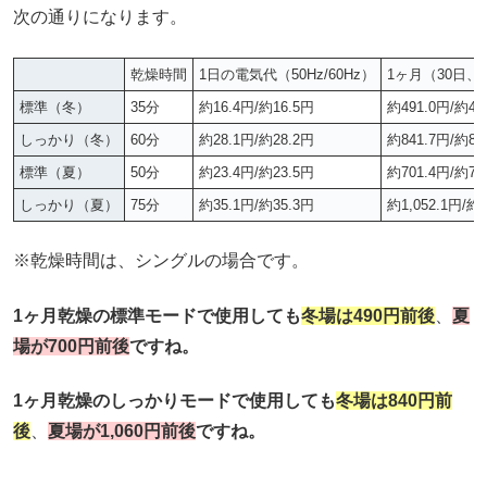
次の通りになります。
乾燥時間
1日の電気代（50Hz/60Hz）
1ヶ月（30日、50
標準（冬）
35分
約16.4円/約16.5円
約491.0円/約49
しっかり（冬）
60分
約28.1円/約28.2円
約841.7円/約84
標準（夏）
50分
約23.4円/約23.5円
約701.4円/約70
しっかり（夏）
75分
約35.1円/約35.3円
約1,052.1円/約1
※乾燥時間は、シングルの場合です。
1ヶ月乾燥の標準モードで使用しても
冬場は490円前後
、
夏
場が700円前後
ですね。
1ヶ月乾燥のしっかりモードで使用しても
冬場は840円前
後
、
夏場が1,060円前後
ですね。