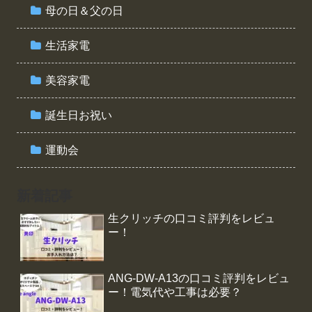
母の日＆父の日
生活家電
美容家電
誕生日お祝い
運動会
新着記事
生クリッチの口コミ評判をレビュ
ー！
ANG-DW-A13の口コミ評判をレビュ
ー！電気代や工事は必要？