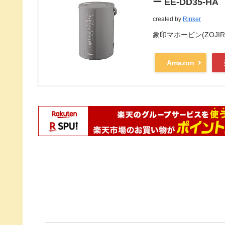
ー EE-DD35-HA
created by
Rinker
象印マホービン(ZOJIRU
Amazon