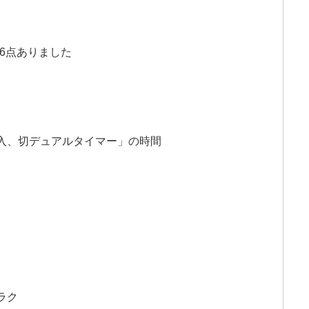
は6点ありました
入、切デュアルタイマー」の時間
ラク