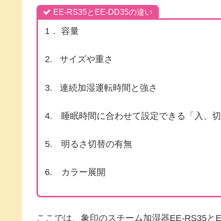
EE-RS35とEE-DD35の違い
1． 容量
2. サイズや重さ
3. 連続加湿運転時間と強さ
4. 睡眠時間に合わせて設定できる「入、
5. 明るさ切替の有無
6. カラー展開
ここでは、象印のスチーム加湿器EE-RS35と