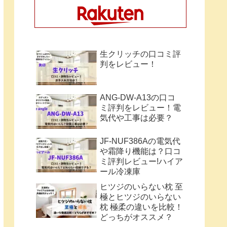
生クリッチの口コミ評
判をレビュー！
ANG-DW-A13の口コ
ミ評判をレビュー！電
気代や工事は必要？
JF-NUF386Aの電気代
や霜降り機能は？口コ
ミ評判レビュー!ハイア
ール冷凍庫
ヒツジのいらない枕 至
極とヒツジのいらない
枕 極柔の違いを比較！
どっちがオススメ？