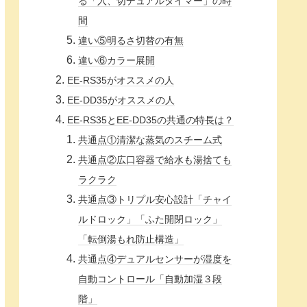
る「入、切デュアルタイマー」の時
間
違い⑤明るさ切替の有無
違い⑥カラー展開
EE-RS35がオススメの人
EE-DD35がオススメの人
EE-RS35とEE-DD35の共通の特長は？
共通点①清潔な蒸気のスチーム式
共通点②広口容器で給水も湯捨ても
ラクラク
共通点③トリプル安心設計「チャイ
ルドロック」「ふた開閉ロック」
「転倒湯もれ防止構造」
共通点④デュアルセンサーが湿度を
自動コントロール「自動加湿３段
階」