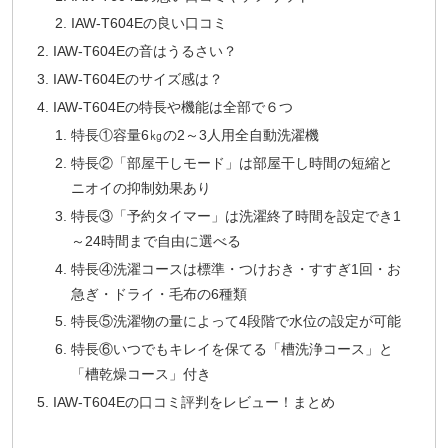
IAW-T604Eの良い口コミ
IAW-T604Eの音はうるさい？
IAW-T604Eのサイズ感は？
IAW-T604Eの特長や機能は全部で６つ
特長①容量6㎏の2～3人用全自動洗濯機
特長②「部屋干しモード」は部屋干し時間の短縮と
ニオイの抑制効果あり
特長③「予約タイマー」は洗濯終了時間を設定でき1
～24時間まで自由に選べる
特長④洗濯コースは標準・つけおき・すすぎ1回・お
急ぎ・ドライ・毛布の6種類
特長⑤洗濯物の量によって4段階で水位の設定が可能
特長⑥いつでもキレイを保てる「槽洗浄コース」と
「槽乾燥コース」付き
IAW-T604Eの口コミ評判をレビュー！まとめ