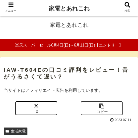
家電とあれこれ
ファミリーの家電口コミ＆比較サイト
メニュー
検索
家電とあれこれ
楽天スーパーセール6月4日(日)～6月11日(日)【エントリー】
IAW-T604Eの口コミ評判をレビュー！音
がうるさくて遅い？
当サイトはアフィリエイト広告を利用しています。
X
コピー
2023.07.11
生活家電