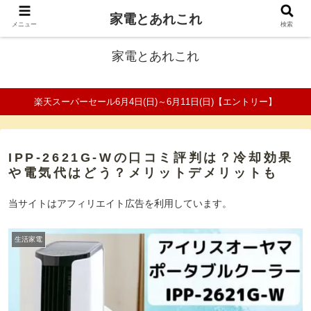
家電とあれこれ
ファミリーの家電口コミ＆比較サイト
メニュー
検索
家電とあれこれ
楽天スーパーセール6月4日(日)～6月11日(日)【エントリー】
IPP-2621G-Wの口コミ評判は？冷却効果
や電気代はどう？メリットデメリットも
当サイトはアフィリエイト広告を利用しています。
生活家電