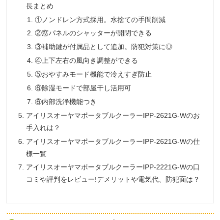
長まとめ
①ノンドレン方式採用。水捨ての手間削減
②窓パネルのシャッターが開閉できる
③補助鍵が付属品として追加。防犯対策に◎
④上下左右の風向き調整ができる
⑤おやすみモード機能で冷えすぎ防止
⑥除湿モードで部屋干し活用可
⑥内部洗浄機能つき
アイリスオーヤマポータブルクーラーIPP-2621G-Wのお
手入れは？
アイリスオーヤマポータブルクーラーIPP-2621G-Wの仕
様一覧
アイリスオーヤマポータブルクーラーIPP-2221G-Wの口
コミや評判をレビュー!デメリットや電気代、防犯面は？