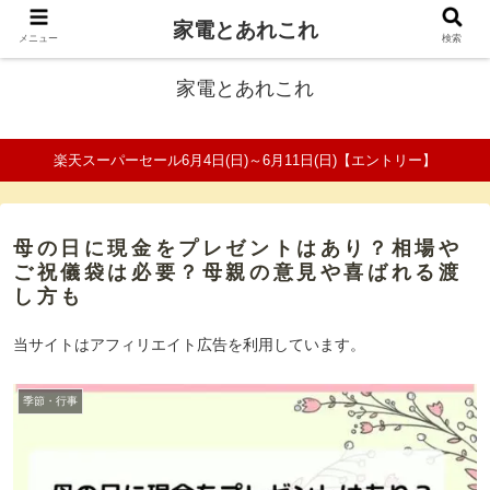
家電とあれこれ
ファミリーの家電口コミ＆比較サイト
メニュー
検索
家電とあれこれ
楽天スーパーセール6月4日(日)～6月11日(日)【エントリー】
母の日に現金をプレゼントはあり？相場や
ご祝儀袋は必要？母親の意見や喜ばれる渡
し方も
当サイトはアフィリエイト広告を利用しています。
季節・行事