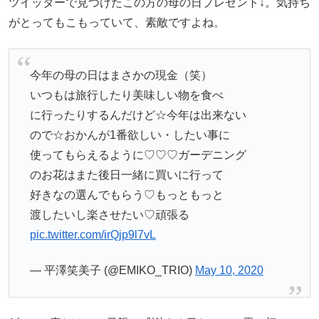
ツイッターで見つけたこの方の母の日プレゼント↓。気持ち
がとってもこもっていて、素敵ですよね。
今年の母の日はまさかの現金（笑）
いつもは旅行したり美味しい物を食べ
に行ったりするんだけど☆今年は出来ない
ので☆おかんが1番欲しい・したい事に
使ってもらえるように♡♡♡ガーデニング
のお花はまた後日一緒に買いに行って
好きなの選んでもらう♡もっともっと
渡したいし楽させたい♡頑張る
pic.twitter.com/irQjp9l7vL
— 平澤笑美子 (@EMIKO_TRIO)
May 10, 2020