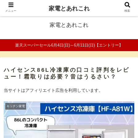
家電とあれこれ
ファミリーの家電口コミ＆比較サイト
メニュー
検索
家電とあれこれ
楽天スーパーセール6月4日(日)～6月11日(日)【エントリー】
ハイセンス86L冷凍庫の口コミ評判をレビ
ュー！霜取りは必要？音はうるさい？
当サイトはアフィリエイト広告を利用しています。
キッチン家電