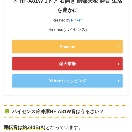
ト HF-A81W 1ドア 右開き 耐熱天板 静音 生活
を豊かに
created by
Rinker
Hisense(ハイセンス)
Amazon
楽天市場
Yahooショッピング
ハイセンス冷凍庫HF-A81W音はうるさい？
運転音は約24dB(A)
となっています。