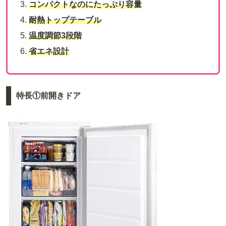
コンパクトなのにたっぷり容量
耐熱トップテーブル
温度調節3段階
省エネ設計
特長①前開きドア