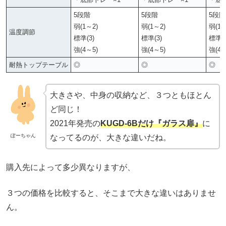
5段階
5段階
5段階
弱(1～2)
弱(1～2)
弱(1～
温度調節
標準(3)
標準(3)
標準(3
強(4～5)
強(4～5)
強(4～
耐熱トップテーブル
◎
◎
◎
大きさや、中身の収納など、３つともほとん
ど同じ！
2021年発売の
KUGD-6Bだけ『ガラス扉』
に
ぽーちゃん
なってるのが、大きな違いだね。
購入先によって多少異なりますが、
３つの価格を比較すると、そこまで大きな違いはありませ
ん。