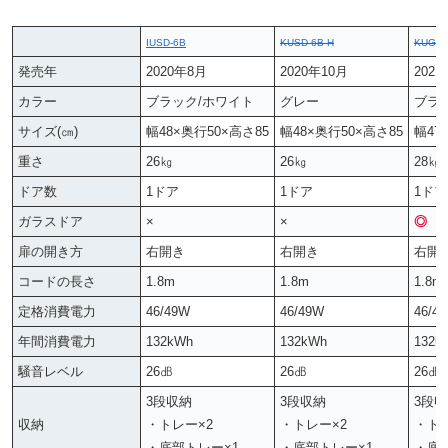
IUSD-6B
KUSD-6B-H
KUGD-
発売年
2020年8月
2020年10月
202
カラー
ブラック/ホワイト
グレー
ブラ
サイズ(㎝)
幅48×奥行50×高さ85
幅48×奥行50×高さ85
幅47
重さ
26㎏
26㎏
28㎏
ドア数
1ドア
1ドア
1ドア
ガラスドア
×
×
◎
扉の開き方
右開き
右開き
右開
コードの長さ
1.8m
1.8m
1.8m
定格消費電力
46/49W
46/49W
46/4
年間消費電力
132kWh
132kWh
132k
騒音レベル
26㏈
26㏈
26㏈
3段収納
3段収納
3段
収納
・トレー×2
・トレー×2
・トレ
・底部トレー×1
・底部トレー×1
・底