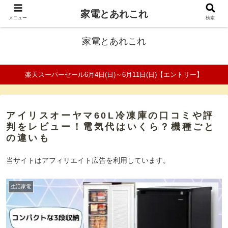
家電とあれこれ
ファミリーの家電口コミ＆比較サイト
メニュー
検索
家電とあれこれ
楽天スーパーセール6月4日(日)～6月11日(日)【エントリー】
アイリスオーヤマ60L冷凍庫の口コミや評
判をレビュー！電気代はいくら？機種ごと
の違いも
当サイトはアフィリエイト広告を利用しています。
生活家電