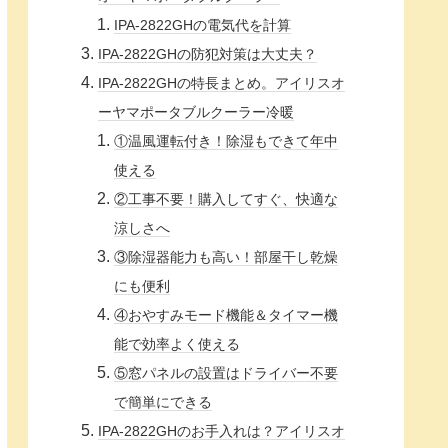
IPA-2822GHの電気代を計算
IPA-2822GHの防犯対策は大丈夫？
IPA-2822GHの特長まとめ。アイリスオ
ーヤマポータブルクーラー冷暖
①温風運転付き！除湿もできて年中
使える
②工事不要！購入してすぐ、快適な
涼しさへ
③除湿器能力も高い！部屋干し乾燥
にも便利
④おやすみモード機能＆タイマー機
能で効率よく使える
⑤窓パネルの設置はドライバー不要
で簡単にできる
IPA-2822GHのお手入れは？アイリスオ