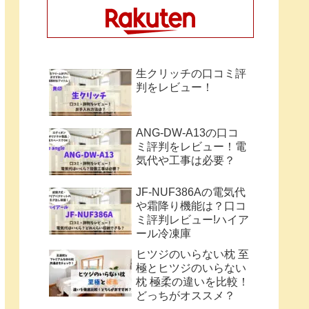
生クリッチの口コミ評
判をレビュー！
ANG-DW-A13の口コ
ミ評判をレビュー！電
気代や工事は必要？
JF-NUF386Aの電気代
や霜降り機能は？口コ
ミ評判レビュー!ハイア
ール冷凍庫
ヒツジのいらない枕 至
極とヒツジのいらない
枕 極柔の違いを比較！
どっちがオススメ？