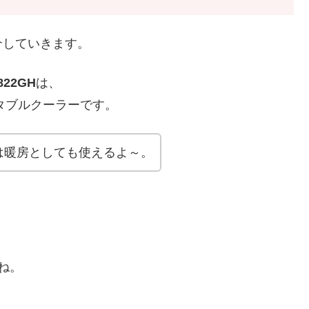
介していきます。
2822GH
は、
タブルクーラーです。
は暖房としても使えるよ～。
ね。