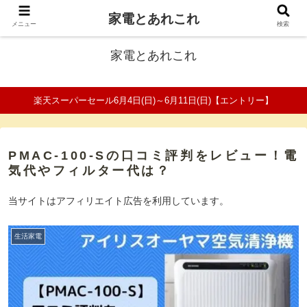
家電とあれこれ
ファミリーの家電口コミ＆比較サイト
メニュー
検索
家電とあれこれ
楽天スーパーセール6月4日(日)～6月11日(日)【エントリー】
PMAC-100-Sの口コミ評判をレビュー！電
気代やフィルター代は？
当サイトはアフィリエイト広告を利用しています。
生活家電