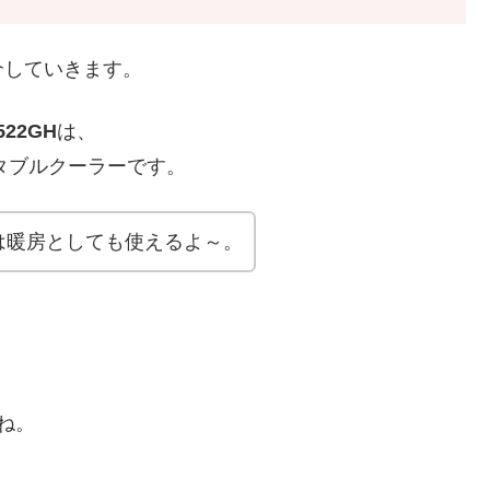
介していきます。
3522GH
は、
タブルクーラーです。
は暖房としても使えるよ～。
ね。