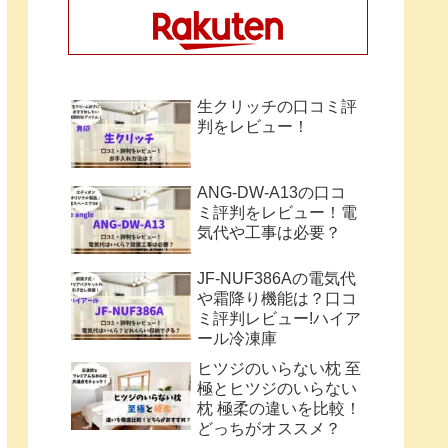
生クリッチの口コミ評
判をレビュー！
ANG-DW-A13の口コ
ミ評判をレビュー！電
気代や工事は必要？
JF-NUF386Aの電気代
や霜降り機能は？口コ
ミ評判レビュー!ハイア
ール冷凍庫
ヒツジのいらない枕 至
極とヒツジのいらない
枕 極柔の違いを比較！
どっちがオススメ？