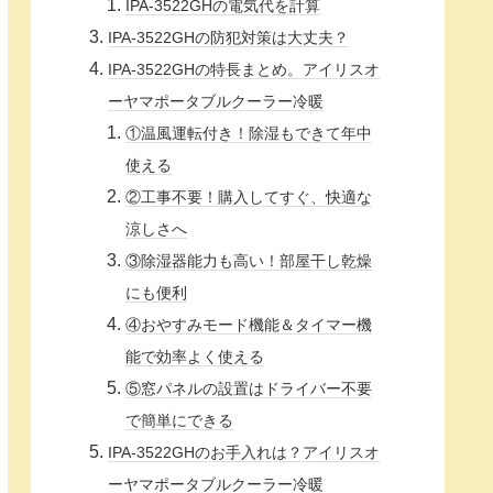
IPA-3522GHの電気代を計算
IPA-3522GHの防犯対策は大丈夫？
IPA-3522GHの特長まとめ。アイリスオ
ーヤマポータブルクーラー冷暖
①温風運転付き！除湿もできて年中
使える
②工事不要！購入してすぐ、快適な
涼しさへ
③除湿器能力も高い！部屋干し乾燥
にも便利
④おやすみモード機能＆タイマー機
能で効率よく使える
⑤窓パネルの設置はドライバー不要
で簡単にできる
IPA-3522GHのお手入れは？アイリスオ
ーヤマポータブルクーラー冷暖