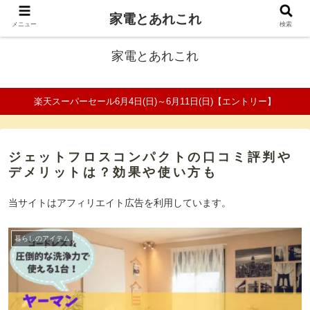
家電とあれこれ
ファミリーの家電口コミ＆比較サイト
メニュー
検索
家電とあれこれ
楽天スーパーセール6月4日(日)～6月11日(日)【エントリー】
ジェットフロスコンパクトの口コミ評判や
デメリットは？効果や使い方も
当サイトはアフィリエイト広告を利用しています。
暮らしのアイテム