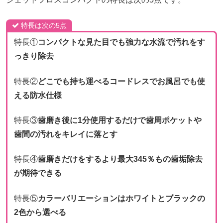
特長は次の5点
特長①
コンパクトな見た目でも強力な水流で汚れをす
っきり除去
特長②
どこでも持ち運べるコードレスでお風呂でも使
える防水仕様
特長③
歯磨き後に1分使用するだけで歯周ポケットや
歯間の汚れをキレイに落とす
特長④
歯磨きだけをするより最大345％もの歯垢除去
が期待できる
特長⑤
カラーバリエーションはホワイトとブラックの
2色から選べる