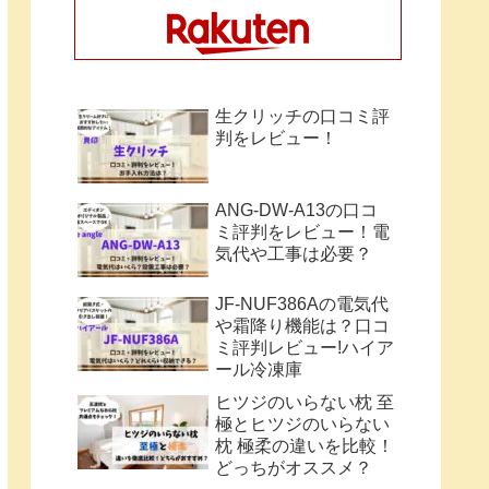
生クリッチの口コミ評
判をレビュー！
ANG-DW-A13の口コ
ミ評判をレビュー！電
気代や工事は必要？
JF-NUF386Aの電気代
や霜降り機能は？口コ
ミ評判レビュー!ハイア
ール冷凍庫
ヒツジのいらない枕 至
極とヒツジのいらない
枕 極柔の違いを比較！
どっちがオススメ？