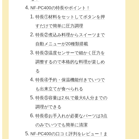
NF-PC400の特長やポイント！
特長①材料をセットしてボタンを押
すだけで簡単に圧力調理
特長②煮込み料理からスイーツまで
自動メニューが20種類搭載
特長③温度センサーで細かく圧力を
調整するので本格的な料理が楽しめ
る
特長④予約・保温機能付きでいつで
も出来立てが食べられる
特長⑤容量は2.6Lで最大6人分までの
調理ができる
特長⑥お手入れが必要なパーツは3点
のみでいつでも簡単に清潔
NF-PC400の口コミ評判をレビュー！ま