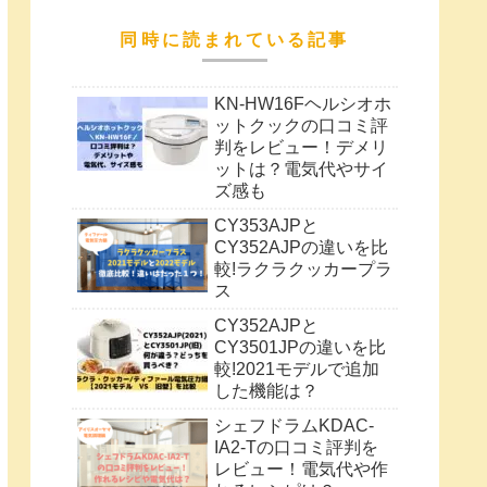
同時に読まれている記事
KN-HW16Fヘルシオホ
ットクックの口コミ評
判をレビュー！デメリ
ットは？電気代やサイ
ズ感も
CY353AJPと
CY352AJPの違いを比
較!ラクラクッカープラ
ス
CY352AJPと
CY3501JPの違いを比
較!2021モデルで追加
した機能は？
シェフドラムKDAC-
IA2-Tの口コミ評判を
レビュー！電気代や作