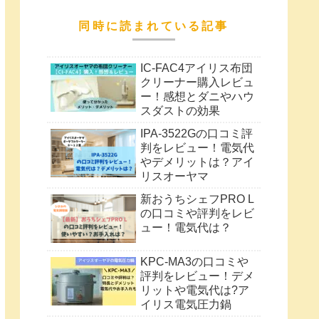
同時に読まれている記事
IC-FAC4アイリス布団
クリーナー購入レビュ
ー！感想とダニやハウ
スダストの効果
IPA-3522Gの口コミ評
判をレビュー！電気代
やデメリットは？アイ
リスオーヤマ
新おうちシェフPRO L
の口コミや評判をレビ
ュー！電気代は？
KPC-MA3の口コミや
評判をレビュー！デメ
リットや電気代は?ア
イリス電気圧力鍋