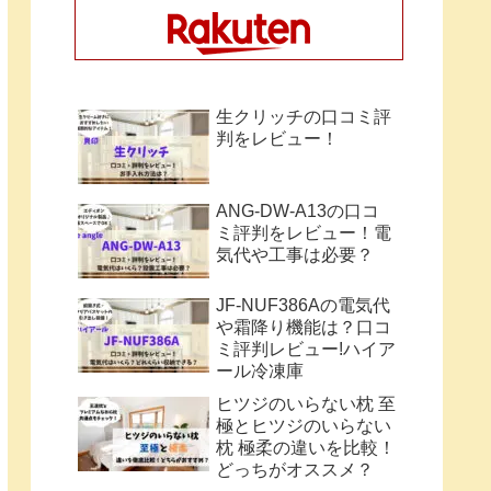
生クリッチの口コミ評
判をレビュー！
ANG-DW-A13の口コ
ミ評判をレビュー！電
気代や工事は必要？
JF-NUF386Aの電気代
や霜降り機能は？口コ
ミ評判レビュー!ハイア
ール冷凍庫
ヒツジのいらない枕 至
極とヒツジのいらない
枕 極柔の違いを比較！
どっちがオススメ？