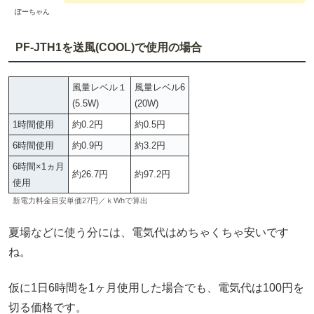
ぽーちゃん
PF-JTH1
を送風(COOL)で使用の場合
風量レベル１
風量レベル6
(5.5W)
(20W)
1時間使用
約0.2円
約0.5円
6時間使用
約0.9円
約3.2円
6時間×1ヵ月
約26.7円
約97.2円
使用
新電力料金目安単価27円／ｋWhで算出
夏場などに使う分には、電気代はめちゃくちゃ安いです
ね。
仮に1日6時間を1ヶ月使用した場合でも、電気代は100円を
切る価格です。