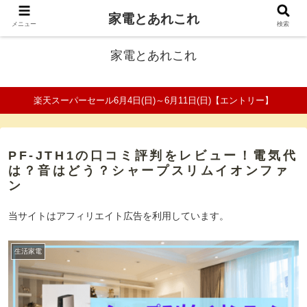
家電とあれこれ
ファミリーの家電口コミ＆比較サイト
メニュー
検索
家電とあれこれ
楽天スーパーセール6月4日(日)～6月11日(日)【エントリー】
PF-JTH1の口コミ評判をレビュー！電気代
は？音はどう？シャープスリムイオンファ
ン
当サイトはアフィリエイト広告を利用しています。
生活家電