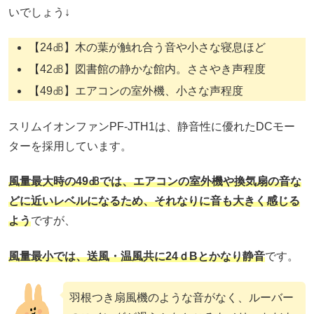
いでしょう↓
【24㏈】木の葉が触れ合う音や小さな寝息ほど
【42㏈】図書館の静かな館内。ささやき声程度
【49㏈】エアコンの室外機、小さな声程度
スリムイオンファンPF-JTH1は、静音性に優れたDCモー
ターを採用しています。
風量最大時の49㏈では、エアコンの室外機や換気扇の音な
どに近いレベルになるため、それなりに音も大きく感じる
よう
ですが、
風量最小では、送風・温風共に24ｄBとかなり静音
です。
羽根つき扇風機のような音がなく、ルーバー