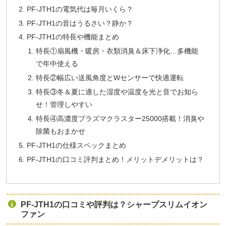
PF-JTH1の電気代は毎月いくら？
PF-JTH1の音はうるさい？静か？
PF-JTH1の特長や機能まとめ
特長①扇風機・暖房・衣類消臭＆床下浄化…多機能
で年中使える
特長②幅広い送風角度とWセンサーで快適運転
特長③冬＆夏に適した湿度や温度を光と音でお知ら
せ！管理しやすい
特長④高濃度プラズマクラスター25000搭載！消臭や
除菌もおまかせ
PF-JTH1の仕様スペックまとめ
PF-JTH1の口コミ評判まとめ！メリットデメリットは？
PF-JTH1の口コミや評判は？シャープスリムイオン
ファン