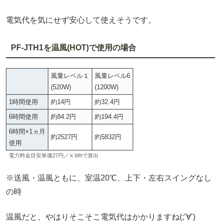
電気代を気にせず安心して使えそうです。
PF-JTH1
を温風(HOT)で使用の場合
風量レベル１
風量レベル6
(520W)
(1200W)
1時間使用
約14円
約32.4円
6時間使用
約84.2円
約194.4円
6時間×1ヵ月
約2527円
約5832円
使用
電力料金目安単価27円／ｋWhで算出
※送風・温風ともに、室温20℃、上下・左右スイングなし
の時
温風だと、やはりそこそこ電気代はかかりますね(;’∀’)