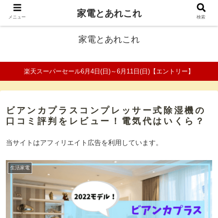
家電とあれこれ
ファミリーの家電口コミ＆比較サイト
メニュー
検索
家電とあれこれ
楽天スーパーセール6月4日(日)～6月11日(日)【エントリー】
ビアンカプラスコンプレッサー式除湿機の
口コミ評判をレビュー！電気代はいくら？
当サイトはアフィリエイト広告を利用しています。
生活家電