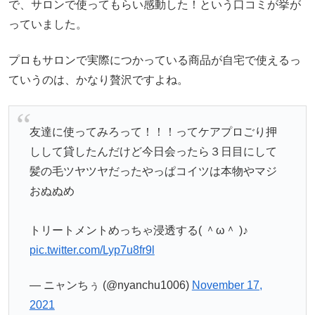
で、サロンで使ってもらい感動した！という口コミが挙が
っていました。
プロもサロンで実際につかっている商品が自宅で使えるっ
ていうのは、かなり贅沢ですよね。
友達に使ってみろって！！！ってケアプロごり押
しして貸したんだけど今日会ったら３日目にして
髪の毛ツヤツヤだったやっぱコイツは本物やマジ
おぬぬめ
トリートメントめっちゃ浸透する( ＾ω＾ )♪
pic.twitter.com/Lyp7u8fr9l
— ニャンちぅ (@nyanchu1006)
November 17,
2021