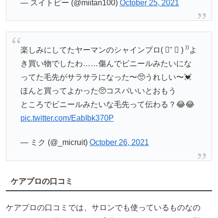
— スイトピー (@miitan100)
October 25, 2021
楽しみにしてたヤーマンのシャインプロ( ॑˘ ॑ ) ⁾⁾よ
き買い物でしたわ……傷んでビニールみたいにな
ってた毛先がサラサラになった〜🥺うれしい〜💓
ほんと買ってよかった🥺コスパいいとおもう
ところでビニールみたいな毛先って伝わる？😂😂
pic.twitter.com/EabIbk370P
— ミク (@_micruit)
October 26, 2021
ケアプロの口コミ
ケアプロの口コミでは、サロンでも使っているものなの