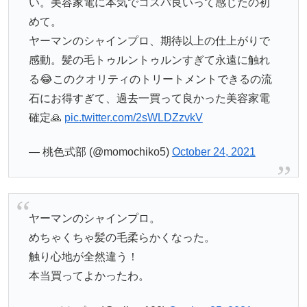
い。美容家電に本気でコスパ良いって感じたの初
めて。
ヤーマンのシャインプロ、期待以上の仕上がりで
感動。髪の毛トゥルントゥルンすぎて永遠に触れ
る😂このクオリティのトリートメントできるの流
石にお得すぎて、過去一買って良かった美容家電
確定🙏
pic.twitter.com/2sWLDZzvkV
— 桃色式部 (@momochiko5)
October 24, 2021
ヤーマンのシャインプロ。
めちゃくちゃ髪の毛柔らかくなった。
触り心地が全然違う！
本当買ってよかったわ。