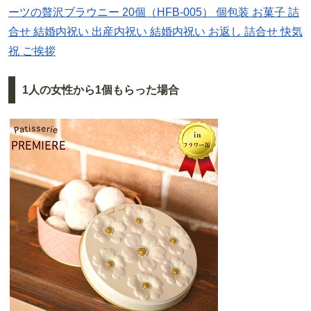
ーツの贅沢ブラウニー 20個（HFB-005） 個包装 お菓子 詰
合せ 結婚内祝い 出産内祝い 結婚内祝い お返し 詰合せ 快気
祝 ご挨拶
1人の女性から1個もらった場合