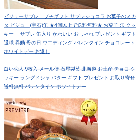
ビジューサブレ プチギフト サブレショコラ お菓子のミカ
タ ビジュー(宝石)缶 ★4個以上で送料無料★ お菓子 缶 クッ
キー サブレ 缶入り かわいい おしゃれ プレゼント ギフト
退職 異動 母の日 ウエディング バレンタイン チョコレート
ホワイトデー お返し
白い恋人 9枚入 メール便 石屋製菓 北海道 お土産 チョコ ク
ッキー ラングドシャ バター ギフト プレゼント お取り寄せ
送料無料 バレンタイン ホワイトデー