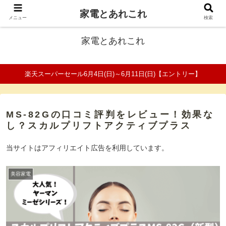
家電とあれこれ
ファミリーの家電口コミ＆比較サイト
メニュー
検索
家電とあれこれ
楽天スーパーセール6月4日(日)～6月11日(日)【エントリー】
MS-82Gの口コミ評判をレビュー！効果な
し？スカルプリフトアクティブプラス
当サイトはアフィリエイト広告を利用しています。
美容家電