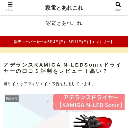
家電とあれこれ
ファミリーの家電口コミ＆比較サイト
メニュー
検索
家電とあれこれ
楽天スーパーセール6月4日(日)～6月11日(日)【エントリー】
アデランスKAMIGA N-LEDSonicドライ
ヤーの口コミ評判をレビュー！高い？
当サイトはアフィリエイト広告を利用しています。
美容家電