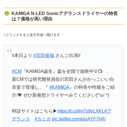
KAMIGA N-LED Sonicアデランスドライヤーの特長
は？価格が高い理由
↓
クリックすると楽天市場へ飛びます
\\本日より
#宮田俊哉
さんご出演//
#CM
『KAMIGA誕生』篇を全国で放映中💡📺
新CMでは研究開発員役の宮田さんがかっこいい白
衣姿で登場し、『
#KAMIGA
』の特長や性能をご紹
介❕💖 ぜひ新発想ドライヤーみてください(*‘ω‘ *)
特設サイトはこちら▶
https://t.co/lm7s9vLXKL
#ア
デランス
#カミガ
pic.twitter.com/qjxAYF7hRi