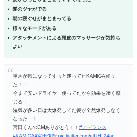
髪のツヤがでる
朝の寝ぐせがまと
まってる
様々なモードがある
アタッチメントによる頭皮のマッサージが気持ち
よい
重さが気になってずっと迷ってたKAMIGA買っ
た！！
今まで安いドライヤー使ってたから効果を凄く感
じる！！
湿気が多い日は大爆発してた髪が全然爆発しなく
なった！！
宮田くんのCMありがとう！！
#アデランス
#KAMIGA
#宮田俊哉
pic.twitter.com/elUHJ24acI