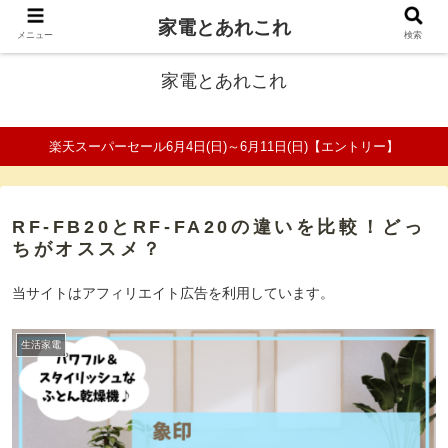
家電とあれこれ
ファミリーの家電口コミ＆比較サイト
メニュー
検索
家電とあれこれ
楽天スーパーセール6月4日(日)～6月11日(日)【エントリー】
RF-FB20とRF-FA20の違いを比較！どっ
ちがオススメ？
当サイトはアフィリエイト広告を利用しています。
生活家電