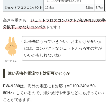
（ノズル非装着時23.3㎝）
ジェットフロスコンパクト
12.5㎝
4.8㎝
5.7㎜
約
高さも重さも、
ジェットフロスコンパクトがEW-NJ80の半
分以下、かなりコンパク
トです！
出張先にもっていきたい、お出かけが多い人
には、コンパクトなジェットふっろすの方が
いいかもしれないね♪
ぽーちゃん
違い④海外電流でも対応可かどうか
EW-NJ80
は、海外の電圧にも対応（AC100-240V 50-
60Hz）しているので、海外旅行や出張などにも持っていく
ことができます。