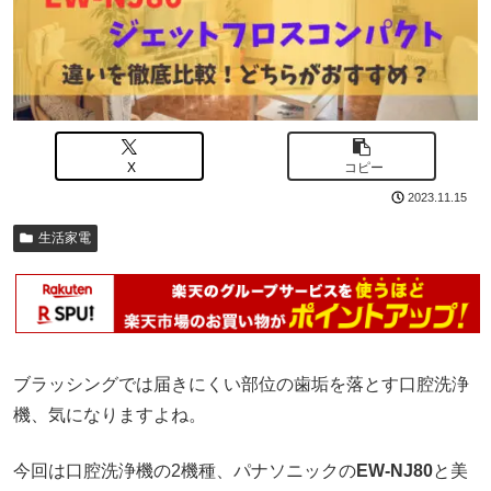
X
コピー
2023.11.15
生活家電
ブラッシングでは届きにくい部位の歯垢を落とす口腔洗浄
機、気になりますよね。
今回は口腔洗浄機の2機種、パナソニックの
EW-NJ80
と美