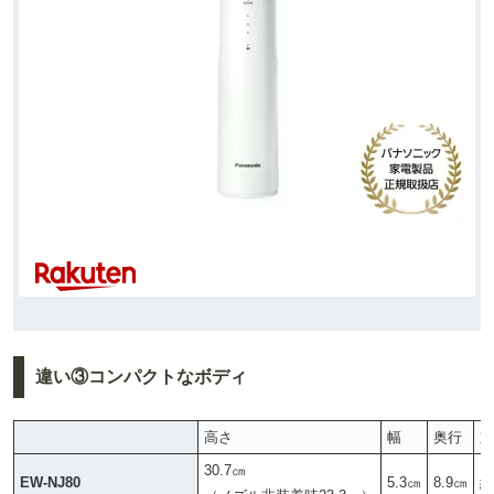
違い③コンパクトなボディ
高さ
幅
奥行
重
30.7㎝
EW-NJ80
5.3㎝
8.9㎝
約