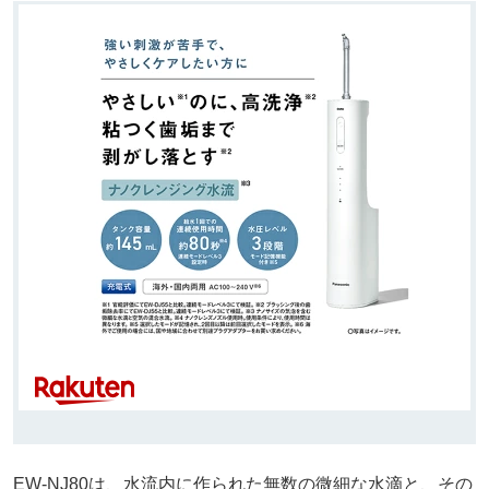
EW-NJ80は、水流内に作られた無数の微細な水滴と、その