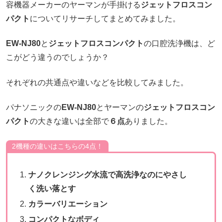
容機器メーカーのヤーマンが手掛ける
ジェットフロスコン
パクト
についてリサーチしてまとめてみました。
EW-NJ80
と
ジェットフロスコンパクト
の口腔洗浄機は、ど
こがどう違うのでしょうか？
それぞれの共通点や違いなどを比較してみました。
パナソニックの
EW-NJ80
とヤーマンの
ジェットフロスコン
パクト
の大きな違いは全部で
６点
ありました。
2機種の違いはこちらの4点！
ナノクレンジング水流で高洗浄なのにやさし
く洗い落とす
カラーバリエーション
コンパクトなボディ