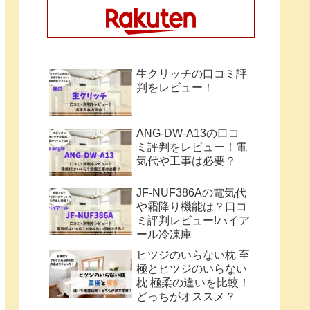
生クリッチの口コミ評
判をレビュー！
ANG-DW-A13の口コ
ミ評判をレビュー！電
気代や工事は必要？
JF-NUF386Aの電気代
や霜降り機能は？口コ
ミ評判レビュー!ハイア
ール冷凍庫
ヒツジのいらない枕 至
極とヒツジのいらない
枕 極柔の違いを比較！
どっちがオススメ？