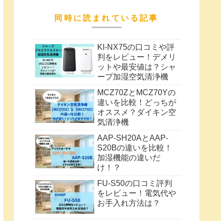
同時に読まれている記事
KI-NX75の口コミや評
判をレビュー！デメリ
ットや最安値は？シャ
ープ加湿空気清浄機
MCZ70ZとMCZ70Yの
違いを比較！どっちが
オススメ？ダイキン空
気清浄機
AAP-SH20AとAAP-
S20Bの違いを比較！
加湿機能の違いだ
け！？
FU-S50の口コミ評判
をレビュー！電気代や
お手入れ方法は？