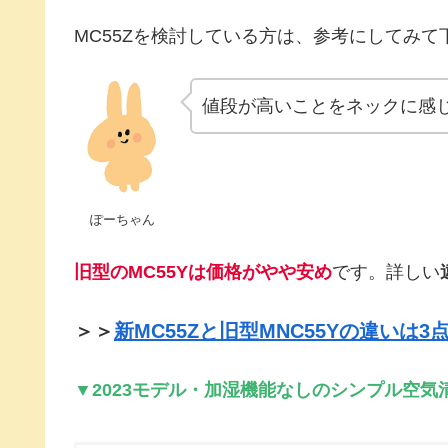
MC55Zを検討している方は、参考にしてみて
値段が高いことをネックに感
ぽーちゃん
旧型の
MC55Yは価格がやや安め
です。詳しい
＞＞
新MC55Zと旧型MNC55Yの違い
▼2023モデル・加湿機能なしのシンプル空気清