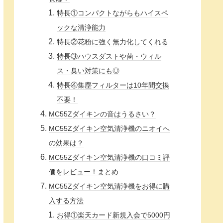
特長①コンパクトながらもハイスペ
ックな清浄能力
特長②花粉に強く無力化してくれる
特長③ハウスダストや菌・ウィル
ス・臭い対策にも◎
特長④集塵フィルターは10年間交換
不要！
MC55Zダイキンの音はうるさい？
MC55Zダイキン空気清浄機のニオイへ
の効果は？
MC55Zダイキン空気清浄機の口コミ評
価をレビュー！まとめ
MC55Zダイキン空気清浄機をお得に購
入する方法
お得①楽天カード新規入会で5000円