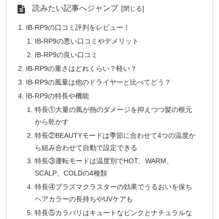
読みたい記事へジャンプ
IB-RP9の口コミ評判をレビュー！
IB-RP9の悪い口コミやデメリット
IB-RP9の良い口コミ
IB-RP9の重さはどれくらい？軽い？
IB-RP9の風量は他のドライヤーと比べてどう？
IB-RP9の特長や機能
特長①大量の風が熱のダメージを抑えつつ髪の根元
から乾かす
特長②BEAUTYモードは季節に合わせて4つの温度か
ら組み合わせて自動で設定できる
特長③運転モードは温度別でHOT、WARM、
SCALP、COLDの4種類
特長④プラズマクラスターの効果でうるおいを保ち
ヘアカラーの長持ちやUVケアも
特長⑤カラバリはキュートなピンクとナチュラルな