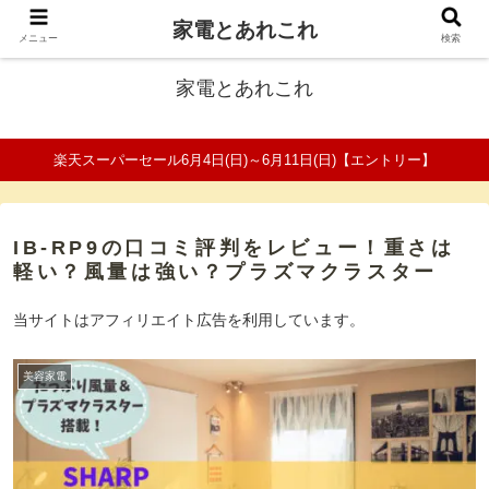
家電とあれこれ
ファミリーの家電口コミ＆比較サイト
メニュー
検索
家電とあれこれ
楽天スーパーセール6月4日(日)～6月11日(日)【エントリー】
IB-RP9の口コミ評判をレビュー！重さは
軽い？風量は強い？プラズマクラスター
当サイトはアフィリエイト広告を利用しています。
美容家電