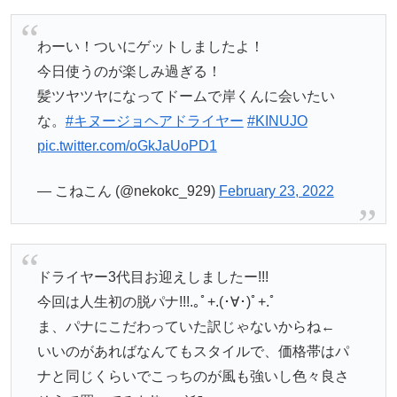
わーい！ついにゲットしましたよ！
今日使うのが楽しみ過ぎる！
髪ツヤツヤになってドームで岸くんに会いたい
な。
#キヌージョヘアドライヤー
#KINUJO
pic.twitter.com/oGkJaUoPD1
— こねこん (@nekokc_929)
February 23, 2022
ドライヤー3代目お迎えしましたー!!!
今回は人生初の脱パナ!!!.｡ﾟ+.(･∀･)ﾟ+.ﾟ
ま、パナにこだわっていた訳じゃないからね←
いいのがあればなんてもスタイルで、価格帯はパ
ナと同じくらいでこっちのが風も強いし色々良さ