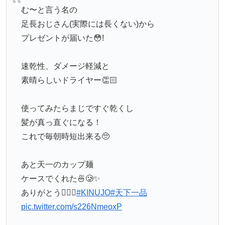
む〜と言う名の
足長おじさん(実際には長くない)から
プレゼントが届いた😳!
速乾性、ダメージ軽減と
素晴らしいドライヤー👏🏻
使ってみたらまじですぐ乾くし
髪が真っ直ぐになる！
これで毎朝時短出来る🥺
あと天一のカップ麺
ケースでくれた🍜🥲✨
ありがとう🙇🏼‍♂️
#KINUJO
#天下一品
pic.twitter.com/s226NmeoxP