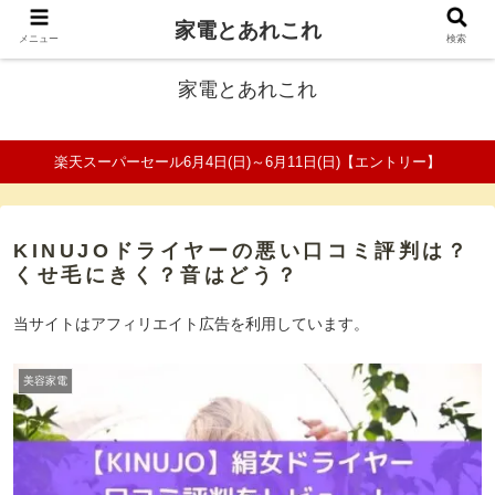
家電とあれこれ
ファミリーの家電口コミ＆比較サイト
メニュー
検索
家電とあれこれ
楽天スーパーセール6月4日(日)～6月11日(日)【エントリー】
KINUJOドライヤーの悪い口コミ評判は？
くせ毛にきく？音はどう？
当サイトはアフィリエイト広告を利用しています。
美容家電