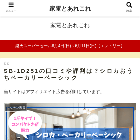
家電とあれこれ
ファミリーの家電口コミ＆比較サイト
メニュー
検索
家電とあれこれ
楽天スーパーセール6月4日(日)～6月11日(日)【エントリー】
SB-1D251の口コミや評判は？シロカおう
ちベーカリーベーシック
当サイトはアフィリエイト広告を利用しています。
キッチン家電