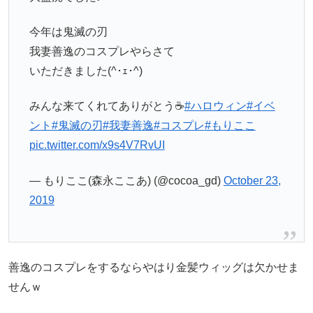
今年は鬼滅の刃
我妻善逸のコスプレやらさて
いただきました(^･ｪ･^)
みんな来てくれてありがとう☕️
#ハロウィン
#イベ
ント
#鬼滅の刃
#我妻善逸
#コスプレ
#もりここ
pic.twitter.com/x9s4V7RvUI
— もりここ(森永ここあ) (@cocoa_gd)
October 23,
2019
善逸のコスプレをするならやはり金髪ウィッグは欠かせま
せんｗ