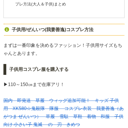
プレ方法(大人＆子供)まとめ
子供用/ぜんいつ(我妻善逸)コスプレ方法
まずは一番印象を決めるファッション！子供用サイズもち
ゃんとあります。
子供用コスプレ服を購入する
▶110～150㎝まで在庫アリ！
国内 即発送 草履 ウィッグ追加可能！ キッズ 子供
用 XK580☆鬼殺隊 隊服 コスプレ衣装 我妻善逸（あ
がつま ぜんいつ） 草履 雪駄 草鞋 着物 和服 子供
向け 小さい子 鬼滅 の 刃 きめつ