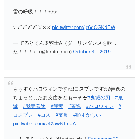
雷の呼吸！！！⚡️⚡️⚡️
ｼｭﾊﾟﾊﾟﾊﾟﾊﾟ⚔⚔⚔
pic.twitter.com/jc6dCGKdEW
— てるとくん＠騎士A（ダーリンダンスを歌っ
た！！！） (@teruto_nico)
October 31, 2019
もぅすぐハロウィンですね❗️コスプレですね❗️善逸の
ちょっとしたお支度をどぉーぞ🤣
#鬼滅の刃
#鬼
滅
#我妻善逸
#我妻
#善逸
#ハロウィン
#
コスプレ
#コス
#支度
#恥ずかしい
pic.twitter.com/v42awNEuaA