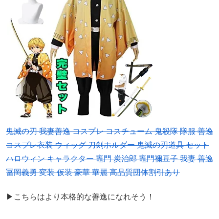
鬼滅の刃 我妻善逸 コスプレ コスチューム 鬼殺隊 隊服 善逸
コスプレ衣装 ウィッグ 刀剣ホルダー 鬼滅の刃道具 セット
ハロウィン キャラクター 竈門 炭治郎 竈門禰豆子 我妻 善逸
冨岡義勇 変装 仮装 豪華 華麗 高品質団体割引あり
▶こちらはより本格的な善逸になれそう！