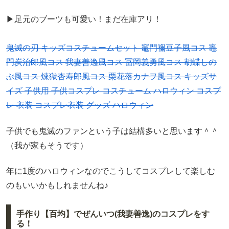
▶足元のブーツも可愛い！まだ在庫アリ！
鬼滅の刃 キッズコスチュームセット 竈門禰豆子風コス 竈
門炭治郎風コス 我妻善逸風コス 冨岡義勇風コス 胡蝶しの
ぶ風コス 煉獄杏寿郎風コス 栗花落カナヲ風コス キッズサ
イズ 子供用 子供コスプレ コスチューム ハロウィン コスプ
レ 衣装 コスプレ衣装 グッズ ハロウィン
子供でも鬼滅のファンという子は結構多いと思います＾＾
（我が家もそうです）
年に1度のハロウィンなのでこうしてコスプレして楽しむ
のもいいかもしれませんね♪
手作り【百均】でぜんいつ(我妻善逸)のコスプレをす
る！