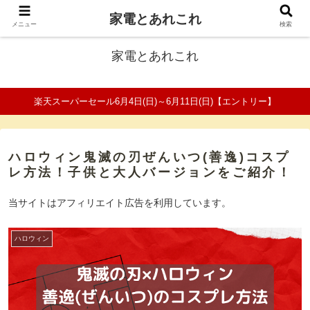
家電とあれこれ
ファミリーの家電口コミ＆比較サイト
メニュー
検索
家電とあれこれ
楽天スーパーセール6月4日(日)～6月11日(日)【エントリー】
ハロウィン鬼滅の刃ぜんいつ(善逸)コスプ
レ方法！子供と大人バージョンをご紹介！
当サイトはアフィリエイト広告を利用しています。
ハロウィン