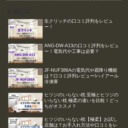
新着記事
生クリッチの口コミ評判をレビュ
ー！
ANG-DW-A13の口コミ評判をレビュ
ー！電気代や工事は必要？
JF-NUF386Aの電気代や霜降り機能
は？口コミ評判レビュー!ハイアール
冷凍庫
ヒツジのいらない枕 至極とヒツジの
いらない枕 極柔の違いを比較！どっ
ちがオススメ？
ヒツジのいらない枕【極柔】お試し
店舗は？お手入れ方法や口コミをレ