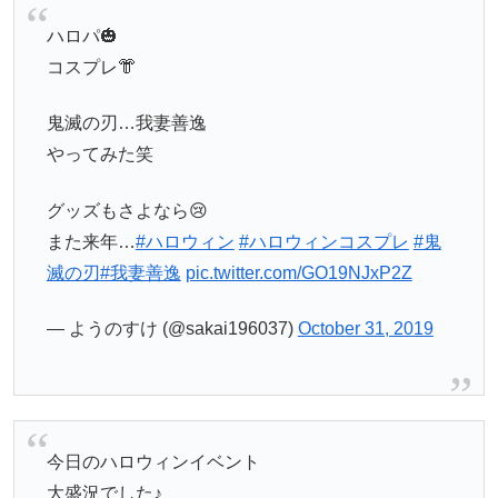
ハロパ🎃
コスプレ👘
鬼滅の刃…我妻善逸
やってみた笑
グッズもさよなら😢
また来年…
#ハロウィン
#ハロウィンコスプレ
#鬼
滅の刃
#我妻善逸
pic.twitter.com/GO19NJxP2Z
— ようのすけ (@sakai196037)
October 31, 2019
今日のハロウィンイベント
大盛況でした♪